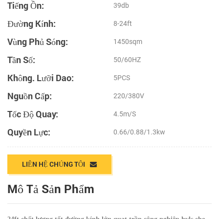
Tiếng Ồn:
39db
Đường Kính:
8-24ft
Vùng Phủ Sóng:
1450sqm
Tần Số:
50/60HZ
Không. Lưỡi Dao:
5PCS
Nguồn Cấp:
220/380V
Tốc Độ Quay:
4.5m/s
Quyền Lực:
0.66/0.88/1.3kw
LIÊN HỆ CHÚNG TÔI
Mô Tả Sản Phẩm