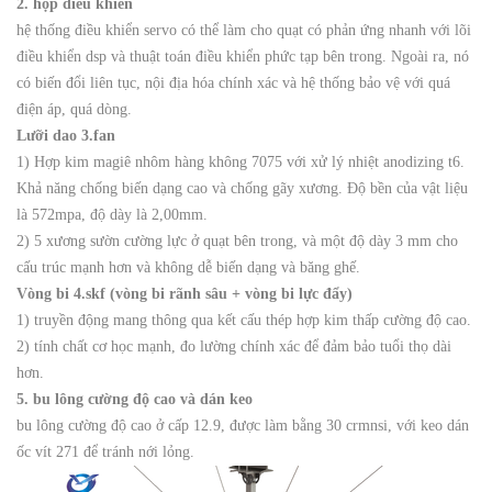
2. hộp điều khiển
hệ thống điều khiển servo có thể làm cho quạt có phản ứng nhanh với lõi
điều khiển dsp và thuật toán điều khiển phức tạp bên trong. Ngoài ra, nó
có biến đổi liên tục, nội địa hóa chính xác và hệ thống bảo vệ với quá
điện áp, quá dòng.
Lưỡi dao 3.fan
1) Hợp kim magiê nhôm hàng không 7075 với xử lý nhiệt anodizing t6.
Khả năng chống biến dạng cao và chống gãy xương. Độ bền của vật liệu
là 572mpa, độ dày là 2,00mm.
2) 5 xương sườn cường lực ở quạt bên trong, và một độ dày 3 mm cho
cấu trúc mạnh hơn và không dễ biến dạng và băng ghế.
Vòng bi 4.skf (vòng bi rãnh sâu + vòng bi lực đẩy)
1) truyền động mang thông qua kết cấu thép hợp kim thấp cường độ cao.
2) tính chất cơ học mạnh, đo lường chính xác để đảm bảo tuổi thọ dài
hơn.
5. bu lông cường độ cao và dán keo
bu lông cường độ cao ở cấp 12.9, được làm bằng 30 crmnsi, với keo dán
ốc vít 271 để tránh nới lỏng.