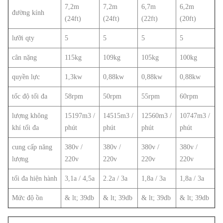
7,2m
7,2m
6,7m
6,2m
đường kính
(24ft)
(24ft)
(22ft)
(20ft)
lưỡi qty
5
5
5
5
cân nặng
115kg
109kg
105kg
100kg
quyền lực
1,3kw
0,88kw
0,88kw
0,88kw
tốc độ tối đa
58rpm
50rpm
55rpm
60rpm
lượng không
15197m3 /
14515m3 /
12560m3 /
10747m3 /
khí tối đa
phút
phút
phút
phút
cung cấp năng
380v /
380v /
380v /
380v /
lượng
220v
220v
220v
220v
tối đa hiện hành
3,1a / 4,5a
2.2a / 3a
1,8a / 3a
1,8a / 3a
Mức độ ồn
& lt; 39db
& lt; 39db
& lt; 39db
& lt; 39db