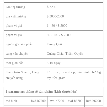
Gia thị trương
$ 3200
giá xuất xưởng
$ 3000/2500
phạm vi giá
1 - 30 / $ 3000
phạm vi giá
30 - 100 / $ 2500
nguồn gốc sản phẩm
Trung Quốc
cảng vận chuyển
Quảng Châu, Thâm Quyến
thời gian dẫn
5-10 ngày
thanh toán & amp; Đang
t / t, l / c, d / a, d / p, liên minh phương
chuyển hàng
tây, tiền gram
1 parameters thông số sản phẩm (kích thước lớn)
mô hình
hvd-h7200
hvd-b7200
hvd-b6700
hvd-b6200