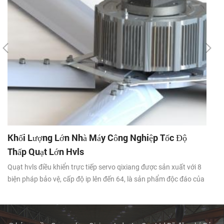
Khối Lượng Lớn Nhà Máy Công Nghiệp Tốc Độ
Q
Thấp Quạt Lớn Hvls
Nh
tr
Quạt hvls điều khiển trực tiếp servo qixiang được sản xuất với 8
đi
biện pháp bảo vệ, cấp độ ip lên đến 64, là sản phẩm độc đáo của
cũ
toàn ngành. nó có thể tạo ra một môi trường hoạt động khô ráo,
ng
sạch sẽ. nó là một người trợ giúp thông gió làm mát hoàn hảo
cho doanh nghiệp .