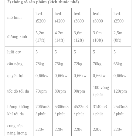
2) thông số sản phẩm (kích thước nhỏ)
hvd-
hvd-
hvd-
hvd-
hvd-
mô hình
s5200
s4200
s3600
s3000
s2500
5,2m
4.2m
3,6m
3.0m
2,5m
đường kính
(17ft)
(14ft)
(12ft)
(10ft)
(8ft)
lưỡi qty
5
5
5
5
5
cân nặng
78kg
75kg
72kg
70kg
65kg
quyền lực
0,66kw
0,66kw
0,66kw
0,66kw
0,66kw
100 vòng
tốc độ tối đa
70rpm
80rpm
90rpm
120rpm
/ phút
lượng không
7065m3
5306m3
4522m3
3140m3
2543m3
khí tối đa
/ phút
/ phút
/ phút
/ phút
/ phút
cung cấp
220v
220v
220v
220v
220v
năng lượng