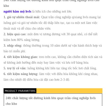
24ft chất lượng tốt đường kính lớn quạt trần công nghiệp hvls cho
kho
người hâm mộ hvls
là hữu ích cho những nơi lớn.
1. gió tự nhiên thoải mái:
Quạt trần công nghiệp qixiang hvls mang lại
luồng gió và gió tự nhiên tốc độ thấp liên tục, tạo ra một nơi làm việc
thoải mái và dễ chịu cho nhân viên.
2. hiệu quả cao:
một đơn vị tương đương với 30 quạt nhỏ, có thể tiết
kiệm hơn 80% năng lượng.
3. nhịp sống:
thông thường trong 10 năm dưới sự vận hành thích hợp và
bảo trì miễn phí.
4. tiết kiệm không gian:
treo trên cao, không cần chiếm diện tích sàn và
sẽ không ảnh hưởng đến máy bay làm việc và lưu trữ hàng hóa.
5. trợ lý cố vấn:
luồng không khí liên tục tăng tốc bốc hơi chất lỏng.
6. tiết kiệm năng lượng:
làm việc với điều hòa không khí cùng nhau,
làm cho nhiệt độ điều hòa cài đặt cao hơn 2-3 độ.
24ft chất lượng tốt đường kính lớn quạt trần công nghiệp hvls
cho kho