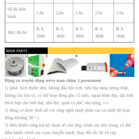
tối đa hiện
2,6a
2,6a
2,6a
2,6a
2,6a
hành
& lt;
& lt;
& lt;
& lt;
& lt;
Mức độ ồn
39db
38db
38db
38db
38db
Động cơ truyền động servo nam châm 1.permanent
1) ip64, kích thước nhỏ, không dầu bôi trơn, tiêu thụ năng lượng thấp,
không cần bảo trì, có thể hoạt động gần 15 năm, ngoại hình đẹp, đặc biệt
thích hợp cho biệt thự, nhà thờ, quán cà phê, nhà hàng, v.v.
2) động cơ được thiết kế với công nghệ nhiệt phân cao và nhiệt độ hoạt
động khoảng 38 ° c.
3) điều khiển vòng kín kỹ thuật số cảm ứng chính xác bên trong, có thể
điều khiển chính xác trạm chuyển mạch, thay đổi tốc độ vô cấp.