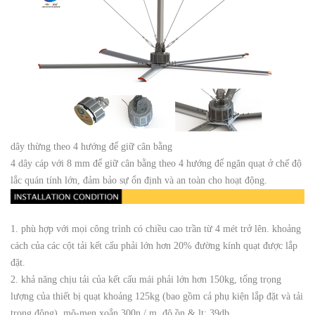
dây thừng theo 4 hướng để giữ cân bằng
4 dây cáp với 8 mm để giữ cân bằng theo 4 hướng để ngăn quạt ở chế độ
lắc quán tính lớn, đảm bảo sự ổn định và an toàn cho hoạt động.
1. phù hợp với mọi công trình có chiều cao trần từ 4 mét trở lên. khoảng
cách của các cột tải kết cấu phải lớn hơn 20% đường kính quạt được lắp
đặt.
2. khả năng chịu tải của kết cấu mái phải lớn hơn 150kg, tổng trọng
lượng của thiết bị quạt khoảng 125kg (bao gồm cả phụ kiện lắp đặt và tải
trọng động), mô-men xoắn 300n / m, độ ồn & lt; 39db.