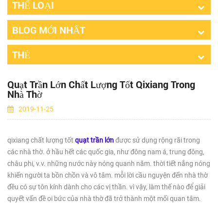
THỂ LOẠI
BLOG MỚI NHẤT
THẺ
Quạt Trần Lớn Chất Lượng Tốt Qixiang Trong
Nhà Thờ
2019-11-25
qixiang chất lượng tốt
quạt trần lớn
được sử dụng rộng rãi trong
các nhà thờ. ở hầu hết các quốc gia, như đông nam á, trung đông,
châu phi, v.v. những nước này nóng quanh năm. thời tiết nắng nóng
khiến người ta bồn chồn và vô tâm. mỗi lời cầu nguyện đến nhà thờ
đều có sự tôn kính dành cho các vị thần. vì vậy, làm thế nào để giải
quyết vấn đề oi bức của nhà thờ đã trở thành một mối quan tâm.